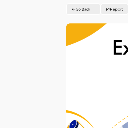
Report
Go Back