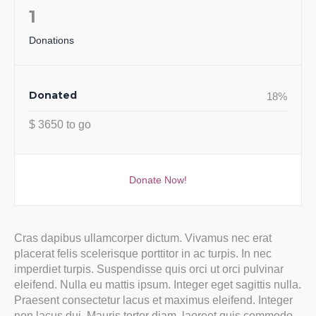
1
Donations
Donated
18
%
$ 3650 to go
Donate Now!
Cras dapibus ullamcorper dictum. Vivamus nec erat
placerat felis scelerisque porttitor in ac turpis. In nec
imperdiet turpis. Suspendisse quis orci ut orci pulvinar
eleifend. Nulla eu mattis ipsum. Integer eget sagittis nulla.
Praesent consectetur lacus et maximus eleifend. Integer
non lacus dui. Mauris tortor diam, laoreet quis commodo